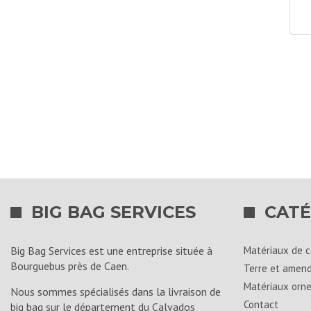
0/
bl
(0
BIG BAG SERVICES
CATÉ
Big Bag Services est une entreprise située à
Matériaux de c
Bourguebus près de Caen.
Terre et amen
Matériaux orn
Nous sommes spécialisés dans la livraison de
Contact
big bag sur le département du Calvados