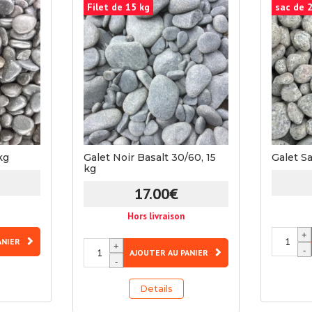
Filet de 15 kg
sac de 
kg
Galet Noir Basalt 30/60, 15
Galet S
kg
17.00
€
Hors livraison
quantité
+
ANIER
quantité
+
de
-
AJOUTER AU PANIER
de
-
Galet
Galet
Savoyard
Details
Noir
25/40,
Basalt
25