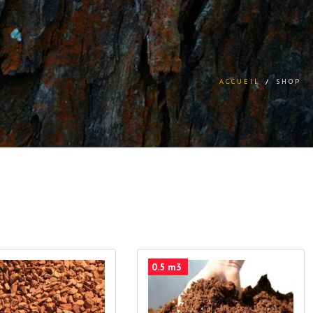
ACCUEIL
/
SHOP
0.5 m3