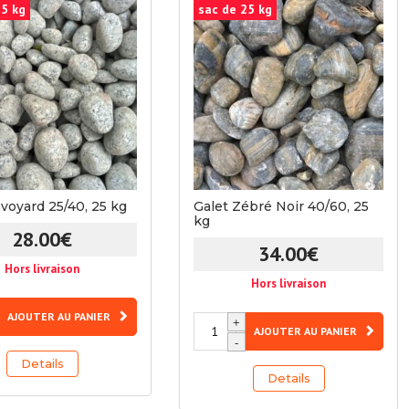
25 kg
sac de 25 kg
avoyard 25/40, 25 kg
Galet Zébré Noir 40/60, 25
kg
28.00
€
34.00
€
Hors livraison
Hors livraison
AJOUTER AU PANIER
quantité
+
AJOUTER AU PANIER
de
-
Galet
Details
Details
Zébré
Noir