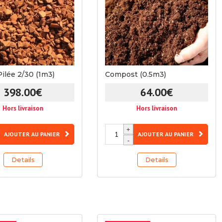
Pilée 2/30 (1m3)
Compost (0.5m3)
398.00
€
64.00
€
Hors livraison
Hors livraison
quantité
+
AJOUTER AU PANIER
AJOUTER AU PANIER
de
-
Compost
Details
Details
(0.5m3)