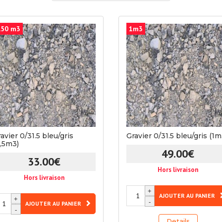
30/60,
kg
15
.50 m3
kg
1m3
avier 0/31.5 bleu/gris
Gravier 0/31.5 bleu/gris (1m
0,5m3)
49.00
€
33.00
€
Hors livraison
Hors livraison
quantité
+
AJOUTER AU PANIER
antité
+
de
-
AJOUTER AU PANIER
-
Gravier
avier
Details