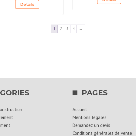
0/31.5
Details
31.5
bleu/gris
eu/gris
(1m3)
,5m3)
1
2
3
4
→
GORIES
PAGES
onstruction
Accueil
dement
Mentions légales
ement
Demandez un devis
Conditions générales de vente