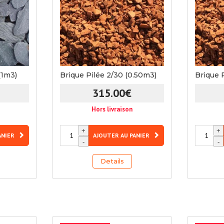
(1m3)
Brique Pilée 2/30 (0.50m3)
Brique 
315.00
€
Hors livraison
quantité
quantité
+
+
ANIER
AJOUTER AU PANIER
de
de
-
-
Brique
Brique
Details
Pilée
Pilée
2/30
2/30
(0.50m3)
(1m3)