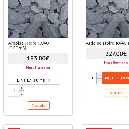
Ardoise Noire 10/40
Ardoise Noire 10/40 
(0.50m3)
227.00
€
183.00
€
Hors livraison
Hors livraison
quantité
+
AJOUTER AU P
LIRE LA SUITE
de
-
quantité
Ardoise
+
Details
de
Noire
-
Ardoise
10/40
Details
Noire
(1m3)
10/40
(0.50m3)