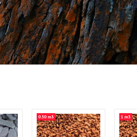
S
0.50 m3
1 m3