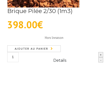
Brique Pilée 2/30 (1m3)
398.00
€
Hors livraison
AJOUTER AU PANIER
quantité
+
de
Details
-
Brique
Pilée
2/30
(1m3)