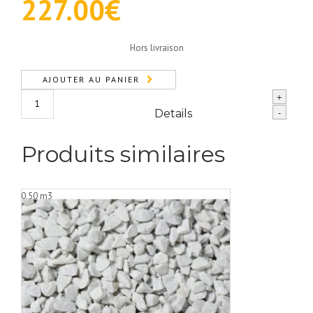
227.00
€
Hors livraison
AJOUTER AU PANIER
quantité
+
de
Details
-
Ardoise
Noire
Produits similaires
10/40
(1m3)
0.50 m3