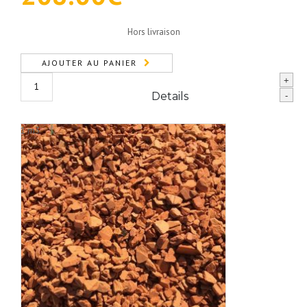
Hors livraison
AJOUTER AU PANIER
quantité
+
de
Details
-
Gravier
Calcaire
1 m3
Blanc
6/12
(1m3)