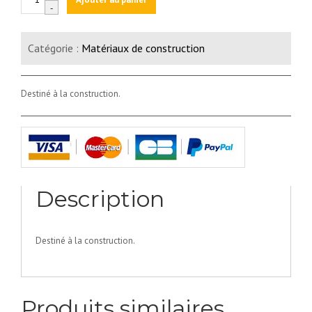
de
-
Sable
(1m3)
Catégorie :
Matériaux de construction
Destiné à la construction.
Description
Destiné à la construction.
Produits similaires