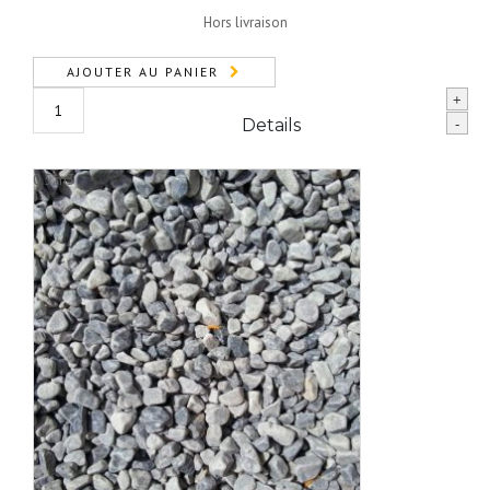
Hors livraison
AJOUTER AU PANIER
quantité
+
de
Details
-
Gravier
0/31.5
0.5 m3
bleu/gris
(0,5m3)