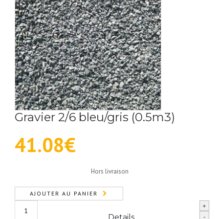
Gravier 2/6 bleu/gris (0.5m3)
41.08
€
Hors livraison
AJOUTER AU PANIER
quantité
+
de
Details
-