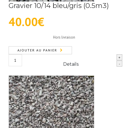
Gravier 10/14 bleu/gris (0.5m3)
40.00
€
Hors livraison
AJOUTER AU PANIER
quantité
+
de
Details
-
Gravier
10/14
0.50 m3
bleu/gris
(0.5m3)