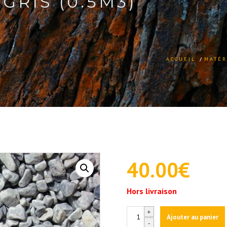
GRIS (0.5M3)
ACCUEIL
/
MATÉR
40.00
€
Hors livraison
quantité
+
Ajouter au panier
de
-