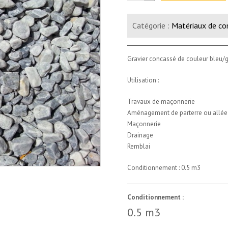
Gravier
10/14
Catégorie :
Matériaux de co
bleu/gris
(0.5m3)
Gravier concassé de couleur bleu
Utilisation :
Travaux de maçonnerie
Aménagement de parterre ou allée
Maçonnerie
Drainage
Remblai
Conditionnement : 0.5 m3
Conditionnement :
0.5 m3