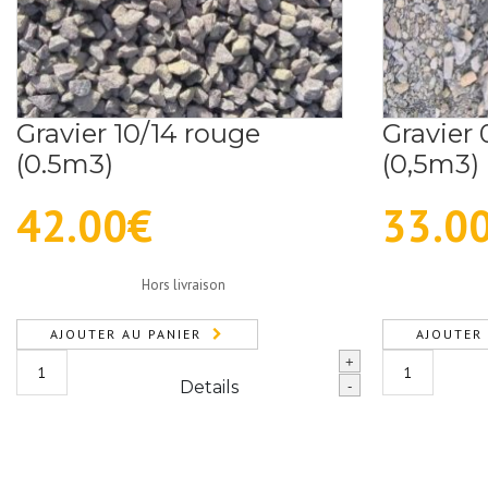
Gravier 10/14 rouge
Gravier 
(0.5m3)
(0,5m3)
42.00
€
33.0
Hors livraison
AJOUTER AU PANIER
AJOUTER 
quantité
quantité
+
de
de
Details
-
Gravier
Gravier
10/14
0/31.5
rouge
bleu/gris
(0.5m3)
(0,5m3)