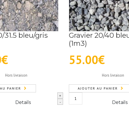
0/31.5 bleu/gris
Gravier 20/40 bleu
(1m3)
0
€
55.00
€
Hors livraison
Hors livraison
AU PANIER
AJOUTER AU PANIER
quantité
+
de
Details
Details
-
Gravier
20/40
bleu/gris
(1m3)