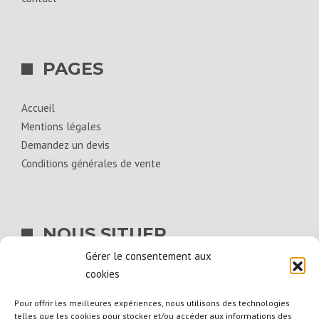
PAGES
Accueil
Mentions légales
Demandez un devis
Conditions générales de vente
NOUS SITUER
Gérer le consentement aux
BIG BAG SERVICES
cookies
La Hogue
Pour offrir les meilleures expériences, nous utilisons des technologies
telles que les cookies pour stocker et/ou accéder aux informations des