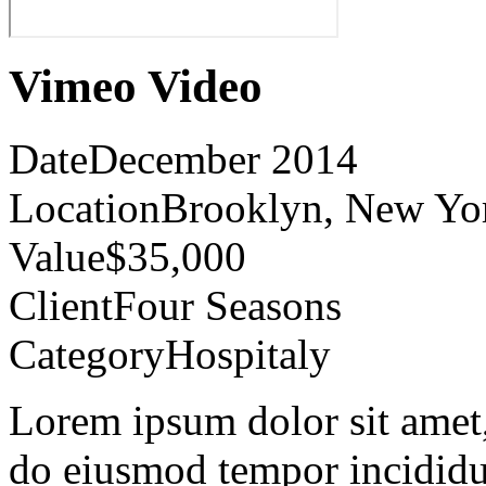
Vimeo Video
Date
December 2014
Location
Brooklyn, New Yo
Value
$35,000
Client
Four Seasons
Category
Hospitaly
Lorem ipsum dolor sit amet, 
do eiusmod tempor incididu