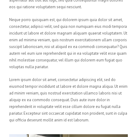
aspernatur aut odit aut fugit, sed quia consequuntur magni dolores
eos qui ratione voluptatem sequi nesciunt.
Neque porro quisquam est, qui dolorem ipsum quia dolor sit amet,
consectetur, adipisci velit, sed quia non numquam eius modi tempora
incidunt ut labore et dolore magnam aliquam quaerat voluptatem. Ut
enim ad minima veniam, quis nostrum exercitationem ullam corporis
suscipit laboriosam, nisi ut aliquid ex ea commodi consequatur? Quis
autem vel eum iure reprehenderit qui in ea voluptate velit esse quam
nihil molestiae consequatur, vel illum qui dolorem eum fugiat quo
voluptas nulla pariatur.
Lorem ipsum dolor sit amet, consectetur adipiscing elit, sed do
eiusmod tempor incididunt ut labore et dolore magna aliqua. Ut enim
ad minim veniam, quis nostrud exercitation ullamco laboris nisi ut
aliquip ex ea commodo consequat. Duis aute irure dolor in
reprehenderit in voluptate velit esse cillum dolore eu fugiat nulla
pariatur. Excepteur sint occaecat cupidatat non proident, sunt in culpa
qui officia deserunt mollit anim id est laborum.