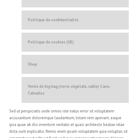
Politique de confidentialité
Politique de cookies (UE)
Shop
Vente de big bag (terre, végétale, sable) Caen,
Calvados
Sed ut perspiciatis unde omnis iste natus error sit voluptatem
accusantium doloremque laudantium, totam rem aperiam, eaque
ipsa quae ab illo inventore veritatis et quasi architecto beatae vitae
dicta sunt explicabo. Nemo enim ipsam voluptatem quia voluptas sit