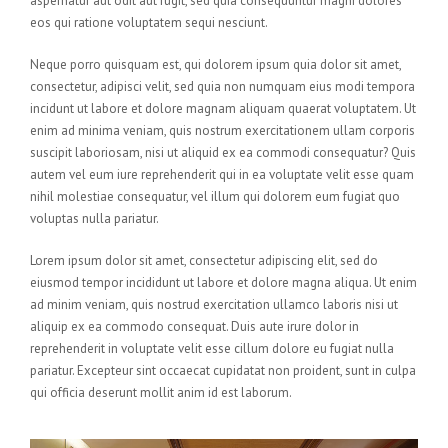
aspernatur aut odit aut fugit, sed quia consequuntur magni dolores
eos qui ratione voluptatem sequi nesciunt.
Neque porro quisquam est, qui dolorem ipsum quia dolor sit amet,
consectetur, adipisci velit, sed quia non numquam eius modi tempora
incidunt ut labore et dolore magnam aliquam quaerat voluptatem. Ut
enim ad minima veniam, quis nostrum exercitationem ullam corporis
suscipit laboriosam, nisi ut aliquid ex ea commodi consequatur? Quis
autem vel eum iure reprehenderit qui in ea voluptate velit esse quam
nihil molestiae consequatur, vel illum qui dolorem eum fugiat quo
voluptas nulla pariatur.
Lorem ipsum dolor sit amet, consectetur adipiscing elit, sed do
eiusmod tempor incididunt ut labore et dolore magna aliqua. Ut enim
ad minim veniam, quis nostrud exercitation ullamco laboris nisi ut
aliquip ex ea commodo consequat. Duis aute irure dolor in
reprehenderit in voluptate velit esse cillum dolore eu fugiat nulla
pariatur. Excepteur sint occaecat cupidatat non proident, sunt in culpa
qui officia deserunt mollit anim id est laborum.