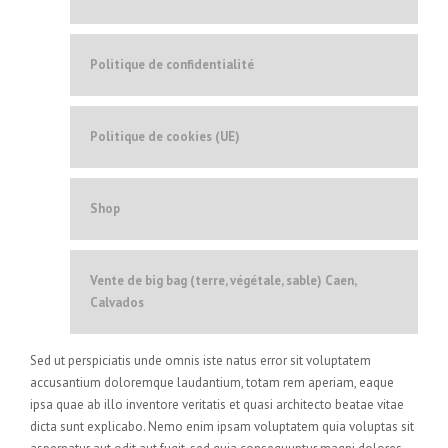
Politique de confidentialité
Politique de cookies (UE)
Shop
Vente de big bag (terre, végétale, sable) Caen,
Calvados
Sed ut perspiciatis unde omnis iste natus error sit voluptatem
accusantium doloremque laudantium, totam rem aperiam, eaque
ipsa quae ab illo inventore veritatis et quasi architecto beatae vitae
dicta sunt explicabo. Nemo enim ipsam voluptatem quia voluptas sit