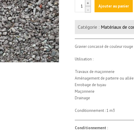
quantité
+
Ajouter au panier
de
-
Gravier
2/6
Catégorie :
Matériaux de co
rouge
(1m3)
Gravier concassé de couleur roug
Utilisation :
Travaux de maçonnerie
Aménagement de parterre ou allée
Enrobage de tuyau
Maçonnerie
Drainage
Conditionnement : 1 m3
Conditionnement :