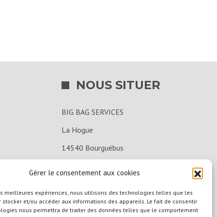
rouge
(0.5m3)
NOUS SITUER
BIG BAG SERVICES
La Hogue
14540 Bourguébus
02 31 39 15 00
Gérer le consentement aux cookies
les meilleures expériences, nous utilisons des technologies telles que les
 stocker et/ou accéder aux informations des appareils. Le fait de consentir
ologies nous permettra de traiter des données telles que le comportement