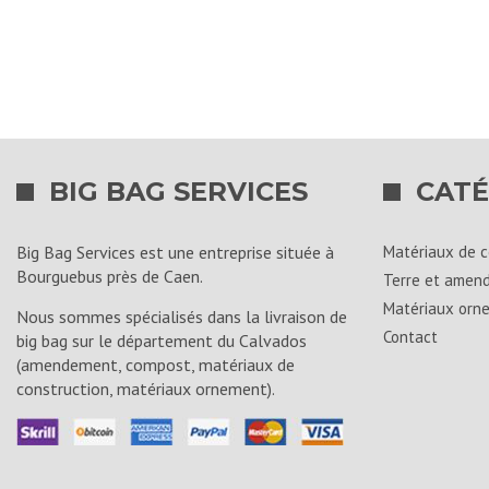
bleu/gris
bleu/gris
(0,5m3)
(0.5m3)
BIG BAG SERVICES
CATÉ
Big Bag Services est une entreprise située à
Matériaux de c
Bourguebus près de Caen.
Terre et amen
Matériaux orn
Nous sommes spécialisés dans la livraison de
Contact
big bag sur le département du Calvados
(amendement, compost, matériaux de
construction, matériaux ornement).