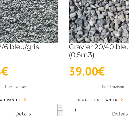
2/6 bleu/gris
Gravier 20/40 bleu
(0,5m3)
8
€
39.00
€
Hors livraison
Hors livraison
AU PANIER
AJOUTER AU PANIER
quantité
+
de
Details
Details
-
Gravier
20/40