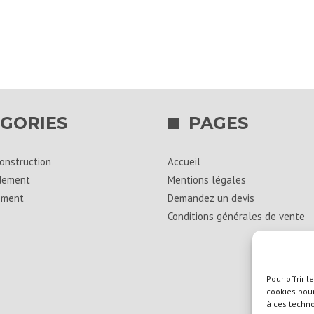
bleu/gris
(0,5m3)
GORIES
PAGES
onstruction
Accueil
dement
Mentions légales
ement
Demandez un devis
Conditions générales de vente
Pour offrir 
cookies pour
à ces techn