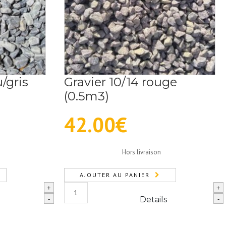
/gris
Gravier 10/14 rouge
(0.5m3)
42.00
€
Hors livraison
AJOUTER AU PANIER
quantité
+
+
de
Details
-
-
Gravier
10/14