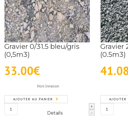
Gravier 0/31.5 bleu/gris
Gravier 
(0,5m3)
(0.5m3)
33.00
€
41.0
Hors livraison
AJOUTER AU PANIER
AJOUTER 
quantité
quantité
+
de
de
Details
-
Gravier
Gravier
0/31.5
2/6