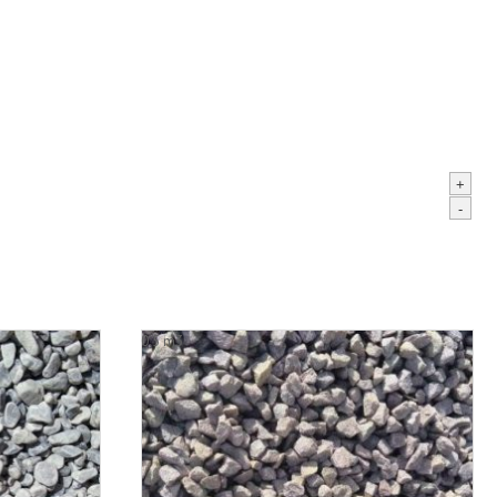
+
-
0.5 m3